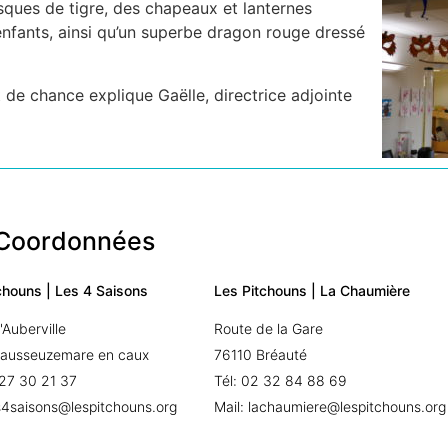
sques de tigre, des chapeaux et lanternes
 enfants, ainsi qu’un superbe dragon rouge dressé
 de chance explique Gaëlle, directrice adjointe
Coordonnées
chouns | Les 4 Saisons
Les Pitchouns | La Chaumière
'Auberville
Route de la Gare
Sausseuzemare en caux
76110 Bréauté
 27 30 21 37
Tél: 02 32 84 88 69
es4saisons@lespitchouns.org
Mail: lachaumiere@lespitchouns.org