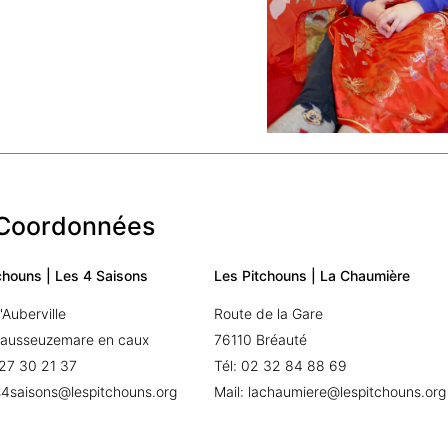
Coordonnées
chouns | Les 4 Saisons
Les Pitchouns | La Chaumière
'Auberville
Route de la Gare
Sausseuzemare en caux
76110 Bréauté
 27 30 21 37
Tél: 02 32 84 88 69
es4saisons@lespitchouns.org
Mail: lachaumiere@lespitchouns.org